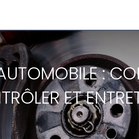
 nous ?
Vos Pneus
Pare-brise
Entretien auto
Nos cen
AUTOMOBILE : C
RÔLER ET ENTRE