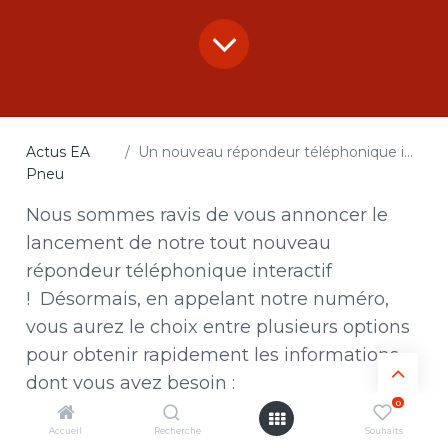
Actus EA
Un nouveau répondeur téléphonique interactif !
Pneu
Nous sommes ravis de vous annoncer le
lancement de notre tout nouveau
répondeur téléphonique interactif
! Désormais, en appelant notre numéro,
vous aurez le choix entre plusieurs options
pour obtenir rapidement les informations
dont vous avez besoin :
0
Pour connaître nos horaires d’ouverture et
Accueil
Recherche
Souhaits